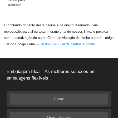
Teresópolis
Resende
O conteúdo do texto desta página é de direito reservado. Sua
reprodução, parcial ou total, mesmo citando nossos links, é proibida
sem a autorização do autor. Crime de violação de direito autoral – artigo
184 do Código Penal –
Lei 9610/98 - Lei de direitos autorais
.
Embalagem Ideal - As melhores soluções em
embalagens flexíveis
Home
Quem Somos