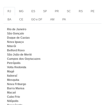
RJ
MG
ES
SP
PR
SC
RS
PE
BA
CE
GO e DF
AM
PA
Rio de Janeiro
São Gonçalo
Duque de Caxias
Nova Iguaçu
Niterói
Belford Roxo
São João de Meriti
Campos dos Goytacazes
Petrópolis
Volta Redonda
Magé
Itaboraí
Mesquita
Nova Friburgo
Barra Mansa
Macaé
Cabo Frio
Nilópolis