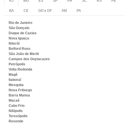
RJ
MG
ES
SP
PR
SC
RS
PE
BA
CE
GO e DF
AM
PA
Rio de Janeiro
São Gonçalo
Duque de Caxias
Nova Iguaçu
Niterói
Belford Roxo
São João de Meriti
Campos dos Goytacazes
Petrópolis
Volta Redonda
Magé
Itaboraí
Mesquita
Nova Friburgo
Barra Mansa
Macaé
Cabo Frio
Nilópolis
Teresópolis
Resende