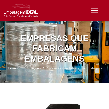
EMPRESAS QUE
FABRICAM
EMBALAGENS
Home
Informações
Empresas que fabricam embalagens